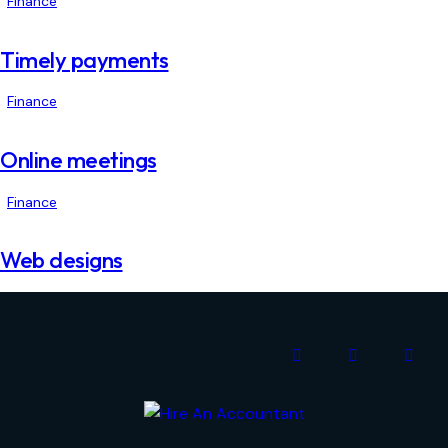
Finance
Timely payments
Finance
Online meetings
Finance
Web designs