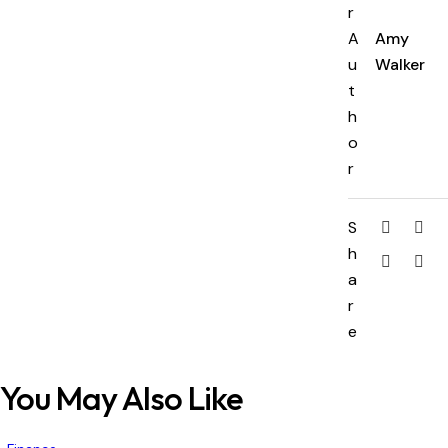
r
A
Amy
u
Walker
t
h
o
r
S
h
a
r
e
You May Also Like