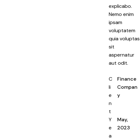
explicabo.
Nemo enim
ipsam
voluptatem
quia voluptas
sit
aspernatur
aut odit.
C
Finance
li
Compan
e
y
n
t
Y
May,
e
2023
a